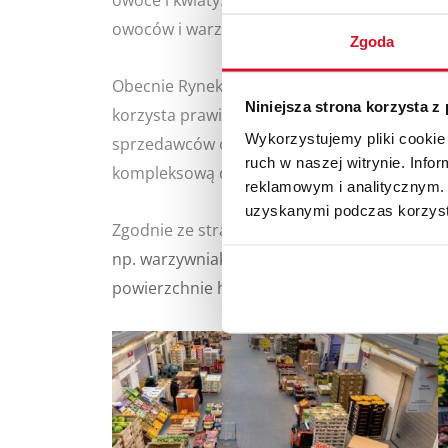
owoce i kwiaty. I tak powstały
„BRONISZE”
, 
owoców i warzyw, ale dalej rozwijają się i pos
Zgoda
Obecnie Rynek Hurtowy
„BRONISZE”
to „mał
Niniejsza strona korzysta z
korzysta prawie 20 tys. małych, rodzinnych
Wykorzystujemy pliki cookie 
sprzedawców owoców, warzyw oraz kwiatów i
ruch w naszej witrynie. Inf
kompleksową działalność marketingową.
reklamowym i analitycznym. 
uzyskanymi podczas korzysta
Zgodnie ze strategią „Prosto z pola na stół”
„
np. warzywniaki, stragany bazarowe, HoReCa.
powierzchnie handlowe, aby możliwa była ko