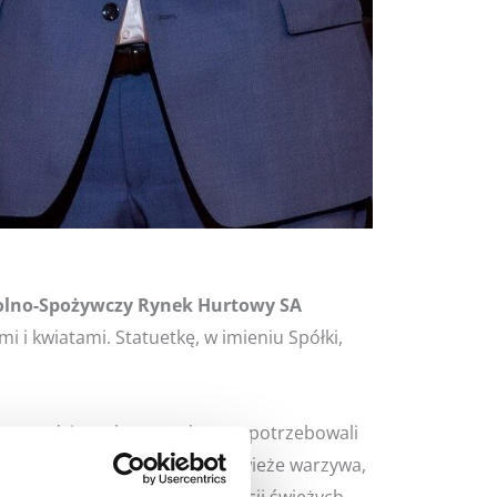
olno-Spożywczy Rynek Hurtowy SA
i kwiatami. Statuetkę, w imieniu Spółki,
cy, z rodzinnych gospodarstw, potrzebowali
otrzebowały zaopatrzenia w świeże warzywa,