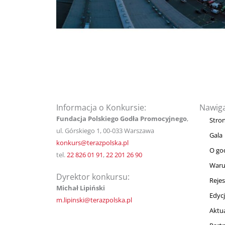
Informacja o Konkursie:
Nawiga
Fundacja Polskiego Godła Promocyjnego
,
Stro
ul. Górskiego 1, 00-033 Warszawa
Gala
konkurs@terazpolska.pl
O god
tel.
22 826 01 91
,
22 201 26 90
Waru
Dyrektor konkursu:
Rejes
Michał Lipiński
Edycj
m.lipinski@terazpolska.pl
Aktu