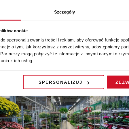
które na przestrzeni lat, nie tylko utrzymały pozycję lidera 
zerzają zakres działalności.
Szczegóły
e miasteczko”, które na 62 hektarach tętni życiem przez cał
 plików cookie
 gospodarstw ogrodniczych. W 11 targowych halach własne 
do spersonalizowania treści i reklam, aby oferować funkcje sp
 dodatków florystycznych. Spółka systematycznie unowocze
ormacje o tym, jak korzystasz z naszej witryny, udostępniamy p
Partnerzy mogą połączyć te informacje z innymi danymi otrzym
nia z ich usług.
BRONISZE” łączą małe rodzinne gospodarstwa ogrodnicze i
 To miejsce, gdzie następuje „zderzenie” podaży i popytu.
SPERSONALIZUJ
ZEZW
nsolidacja ogniw tradycyjnego łańcucha dystrybucji.