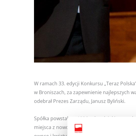
W ramach 33. edycji Konkursu „Teraz Polska”
w Broniszach, za zapewnienie najlepszych w
odebrał Prezes Zarządu, Janusz Byliński.
Spółka powstała w 1996 roku, dzięki pomysło
miejsca z nowoczesną infrastrukturą, w cel