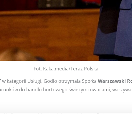
Fot. Kaka.media/Teraz Polska
 w kategorii Usługi, Godło otrzymała Spółka
Warszawski R
arunków do handlu hurtowego świeżymi owocami, warzywami 
wi i sile sprawczej środowisk ogrodniczych. Polscy ogrodni
u sprzedaży swoich towarów, a Warszawa i całe Mazowsze p