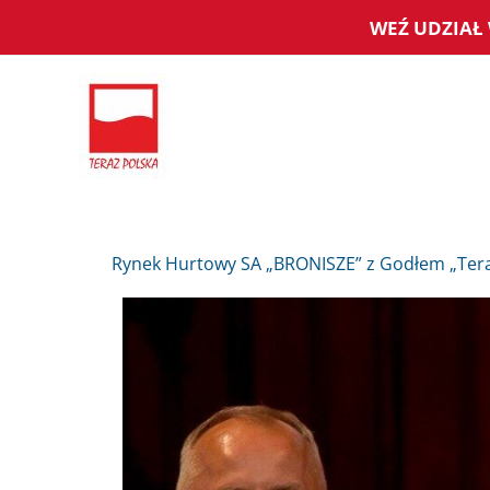
Przejdź
WEŹ UDZIAŁ 
do
treści
Rynek Hurtowy SA „BRONISZE” z Godłem „Tera