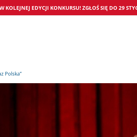
W KOLEJNEJ EDYCJI KONKURSU! ZGŁOŚ SIĘ DO 29 STYC
z Polska”